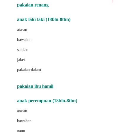
pakaian renang
Bumkins
anak laki-laki (18bln-8thn)
C
atasan
Cetaphil
bawahan
Chicco
setelan
Childlife
jaket
Clevamama
pakaian dalam
Cocolatte
Cottonseeds
pakaian ibu hamil
Cozy N Safe
anak perempuan (18bln-8thn)
Crane
atasan
Cybex
bawahan
D
gaun