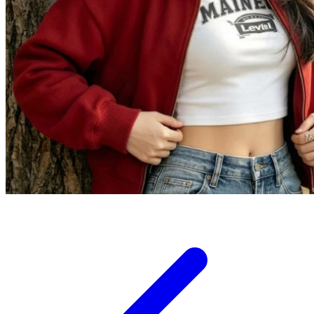
Twistshake
TY Toys
U
V
Veja
Vitaflow
Vtech
W
Waterland
Wellness
X