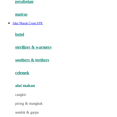
perabotan
Happy Tummy
Hauck
matras
Havaianas
Jalur Masuk Cepat APK
Hegen
botol
Hot Wheels
sterilizer & warmers
Hybrid
soothers & teethers
I
Inlacta DHA
celemek
Interlac
alat makan
Ivenet
cangkir
J
piring & mangkuk
Jack N Jill
sendok & garpu