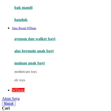
Moby
bak mandi
Momami
handuk
Mothercare
Situs Resmi WDtoto
Mustela
ayunan dan walker bayi
My Buddy Tag
My K
alas bermain anak bayi
N
mainan anak bayi
Naif
mothercare toys
Nike
elc toys
Nordic Natural
WDtoto
Nuby
Akun Saya
Nuna
Masuk
Cari