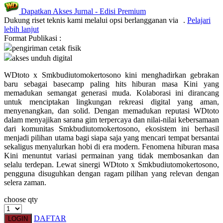
Dapatkan Akses
Jurnal
-
Edisi Premium
Q
Dukung riset teknis kami melalui opsi berlangganan via
.
Pelajari
lebih lanjut
QV Baby
Format Publikasi :
pengiriman cetak fisik
R
akses unduh digital
Real Shades
WDtoto x Smkbudiutomokertosono kini menghadirkan gebrakan
baru sebagai basecamp paling hits hiburan masa Kini yang
Red Castle
memadukan semangat generasi muda. Kolaborasi ini dirancang
untuk menciptakan lingkungan rekreasi digital yang aman,
Ribbon Madness
menyenangkan, dan solid. Dengan memadukan reputasi WDtoto
dalam menyajikan sarana gim terpercaya dan nilai-nilai kebersamaan
S
dari komunitas Smkbudiutomokertosono, ekosistem ini berhasil
menjadi pilihan utama bagi siapa saja yang mencari tempat bersantai
sekaligus menyalurkan hobi di era modern. Fenomena hiburan masa
Sebamed
Kini menuntut variasi permainan yang tidak membosankan dan
Silver Cross
selalu terdepan. Lewat sinergi WDtoto x Smkbudiutomokertosono,
pengguna disuguhkan dengan ragam pilihan yang relevan dengan
Simply Idea
selera zaman.
Skip Hop
choose qty
Spectra
DAFTAR
LOGIN