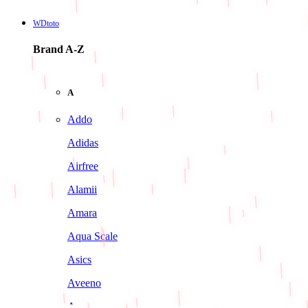
WDtoto
Brand A-Z
A
Addo
Adidas
Airfree
Alamii
Amara
Aqua Scale
Asics
Aveeno
Awan