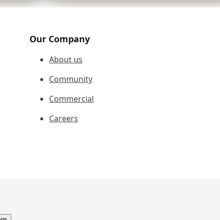
Our Company
About us
Community
Commercial
Careers
ngs