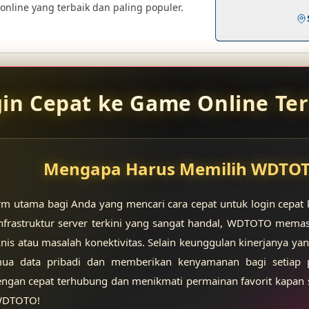
online yang terbaik dan paling populer.
in Cepat ke Game Online Ter
Mengapa Harus Memilih WDTO
orm utama bagi Anda yang mencari cara cepat untuk login cepat 
i infrastruktur server terkini yang sangat handal, WDTOTO me
nis atau masalah konektivitas. Selain keunggulan kinerjanya ya
emua data pribadi dan memberikan kenyamanan bagi setia
ngan cepat terhubung dan menikmati permainan favorit kapan 
 WDTOTO!