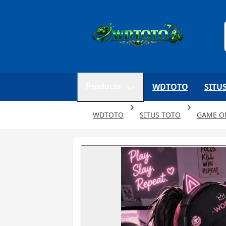
WDTOTO
SITU
Products
WDTOTO
SITUS TOTO
GAME O