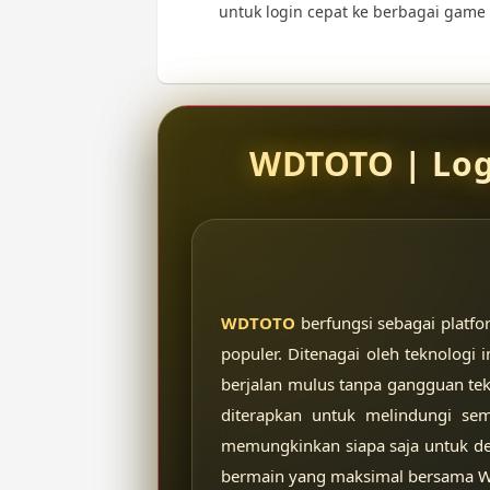
untuk login cepat ke berbagai game 
WDTOTO | Log
WDTOTO
berfungsi sebagai platf
populer. Ditenagai oleh teknolog
berjalan mulus tanpa gangguan tek
diterapkan untuk melindungi s
memungkinkan siapa saja untuk de
bermain yang maksimal bersama