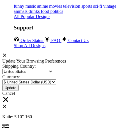
funny
music
anime
movies
television
sports
sci-fi
vintage
animals
drinks
food
politics
All Popular Designs
Support
Order Status
FAQ
Contact Us
Shop All Designs
Update Your Browsing Preferences
Shipping Country:
Currency:
Cancel
Katie:
5'10"
160