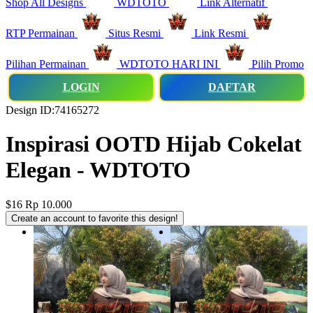
Shop All Designs
WDTOTO
Link Alternatif
RTP Permainan
Situs Resmi
Link Resmi
Pilihan Permainan
WDTOTO HARI INI
Pilih Promo
LOGIN
DAFTAR
Design ID:74165272
Inspirasi OOTD Hijab Cokelat
Elegan - WDTOTO
$16
Rp 10.000
Create an account to favorite this design!