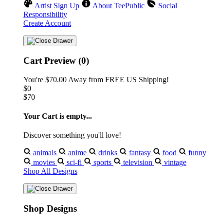
Artist Sign Up
About TeePublic
Social
Responsibility
Create Account
Cart Preview (0)
You're
$70.00
Away from
FREE US Shipping!
$0
$70
Your Cart is empty...
Discover something you'll love!
animals
anime
drinks
fantasy
food
funny
movies
sci-fi
sports
television
vintage
Shop All Designs
Shop Designs