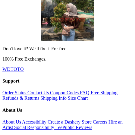
Don't love it? We'll fix it. For free.
100% Free Exchanges.
WDTOTO
Support
Order Status
Contact Us
Coupon Codes
FAQ
Free Shipping
Refunds & Returns
Shipping Info
Size Chart
About Us
About Us
Accessibility
Create a Dashery Store
Careers
Hire an
Artist
Social Responsibility
TeePublic Reviews