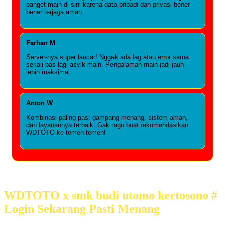
banget main di sini karena data pribadi dan privasi bener-
bener terjaga aman.
Farhan M
Server-nya super lancar! Nggak ada lag atau error sama
sekali pas lagi asyik main. Pengalaman main jadi jauh
lebih maksimal.
Anton W
Kombinasi paling pas: gampang menang, sistem aman,
dan layanannya terbaik. Gak ragu buat rekomendasikan
WDTOTO ke temen-temen!
WDTOTO x smk budi utomo kertosono #
Login Sekarang Pasti Menang