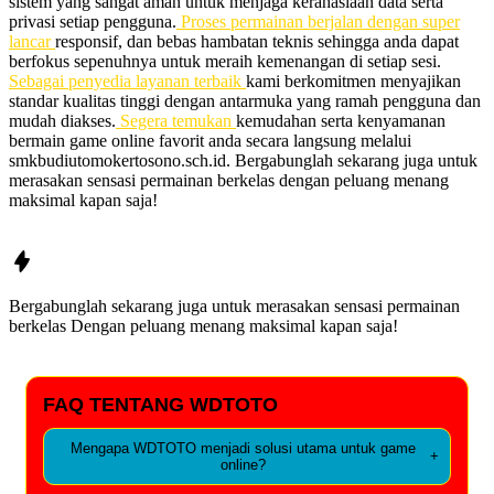
sistem yang sangat aman untuk menjaga kerahasiaan data serta
privasi setiap pengguna.
Proses permainan berjalan dengan super
lancar
responsif, dan bebas hambatan teknis sehingga anda dapat
berfokus sepenuhnya untuk meraih kemenangan di setiap sesi.
Sebagai penyedia layanan terbaik
kami berkomitmen menyajikan
standar kualitas tinggi dengan antarmuka yang ramah pengguna dan
mudah diakses.
Segera temukan
kemudahan serta kenyamanan
bermain game online favorit anda secara langsung melalui
smkbudiutomokertosono.sch.id. Bergabunglah sekarang juga untuk
merasakan sensasi permainan berkelas dengan peluang menang
maksimal kapan saja!
Bergabunglah sekarang juga untuk merasakan sensasi permainan
berkelas
Dengan
peluang menang maksimal kapan saja!
FAQ TENTANG WDTOTO
Mengapa WDTOTO menjadi solusi utama untuk game
+
online?