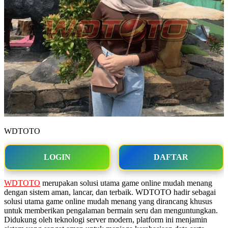
WDTOTO
LOGIN
DAFTAR
WDTOTO
merupakan solusi utama game online mudah menang
dengan sistem aman, lancar, dan terbaik. WDTOTO hadir sebagai
solusi utama game online mudah menang yang dirancang khusus
untuk memberikan pengalaman bermain seru dan menguntungkan.
Didukung oleh teknologi server modern, platform ini menjamin